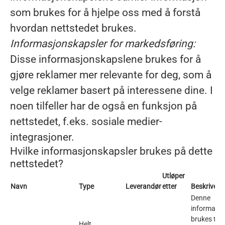
som brukes for å hjelpe oss med å forstå
hvordan nettstedet brukes.
Informasjonskapsler for markedsføring:
Disse informasjonskapslene brukes for å
gjøre reklamer mer relevante for deg, som å
velge reklamer basert på interessene dine. I
noen tilfeller har de også en funksjon på
nettstedet, f.eks. sosiale medier-
integrasjoner.
Hvilke informasjonskapsler brukes på dette
nettstedet?
Utløper
Navn
Type
Leverandør
etter
Beskrivels
Denne
informasj
brukes til å
Helt