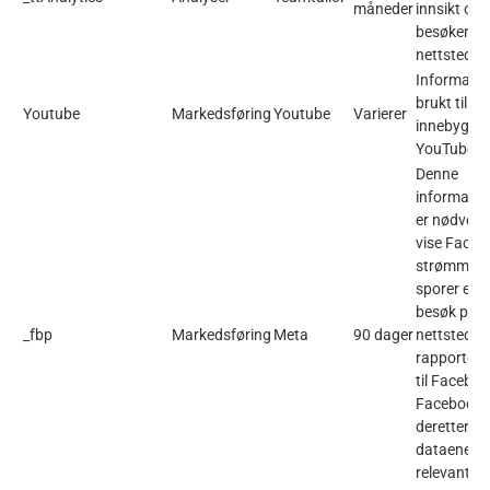
måneder
innsikt om
besøkende
nettstedet.
Informasjo
brukt til å 
Youtube
Markedsføring
Youtube
Varierer
innebygde 
YouTube.
L
Denne
informasj
er nødvend
vise Faceb
strømmen.
sporer en 
besøk på u
_fbp
Markedsføring
Meta
90 dager
nettsteder
rapportere
til Faceboo
Facebook 
deretter b
dataene til
relevant r