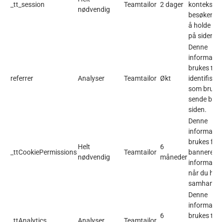
_tt_session
Teamtailor
2 dager
konteksten 
nødvendig
besøkende 
å holde de
på siden).
Denne
informasj
brukes til å
referrer
Analyser
Teamtailor
Økt
identifiser
som brukes
sende besø
siden.
Denne
informasj
brukes for 
Helt
6
_ttCookiePermissions
Teamtailor
banneret f
nødvendig
måneder
informasjo
når du har
samhandle
Denne
informasj
6
brukes til 
_ttAnalytics
Analyser
Teamtailor