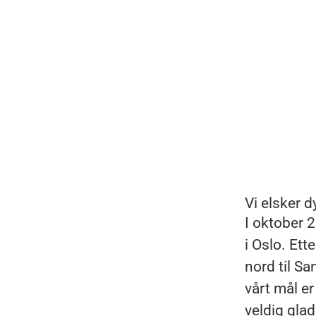
Vi elsker d
I oktober 
i Oslo. Ett
nord til Sa
vårt mål er
veldig glad