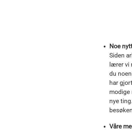
Noe nyt
Siden ar
lærer vi
du noen
har gjor
modige n
nye ting
besøken
Våre med