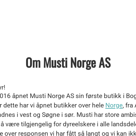
Om Musti Norge AS
yr!
2016 åpnet Musti Norge AS sin første butikk i Bo
er dette har vi åpnet butikker over hele
Norge
, fra 
ndnes i vest og Søgne i sør. Musti har store amb
 å være tilgjengelig for dyreelskere i alle landsdele
e over responsen vi har fått så langt og vi kan ik