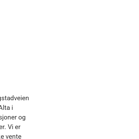
gstadveien
Alta i
isjoner og
r. Vi er
ke vente