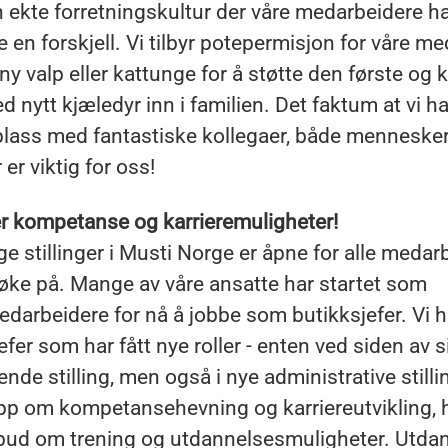
n ekte forretningskultur der våre medarbeidere h
øre en forskjell. Vi tilbyr potepermisjon for våre m
ny valp eller kattunge for å støtte den første og
d nytt kjæledyr inn i familien. Det faktum at vi h
plass med fantastiske kollegaer, både menneske
 er viktig for oss!
er kompetanse og karrieremuligheter!
ige stillinger i Musti Norge er åpne for alle medar
øke på. Mange av våre ansatte har startet som
darbeidere for nå å jobbe som butikksjefer. Vi 
efer som har fått nye roller - enten ved siden av s
ende stilling, men også i nye administrative stilli
pp om kompetansehevning og karriereutvikling, h
ilbud om trening og utdannelsesmuligheter. Utd