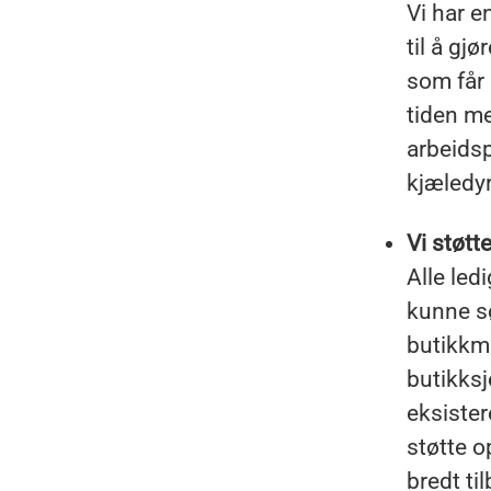
Vi har e
til å gj
som får 
tiden me
arbeids
kjæledyr
Vi støtt
Alle led
kunne s
butikkme
butikksj
eksister
støtte o
bredt t