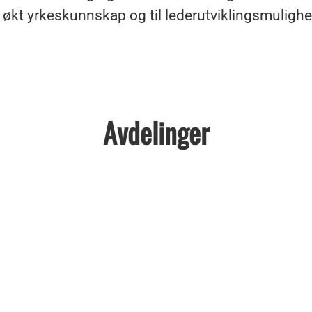
il økt yrkeskunnskap og til lederutviklingsmulighe
Avdelinger
kker
ovedkontor