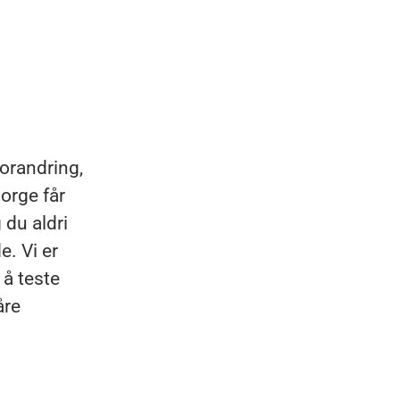
forandring,
orge får
du aldri
e. Vi er
 å teste
åre