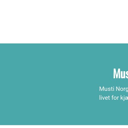
Mus
Musti Norge
livet for 