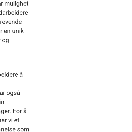
ar mulighet
edarbeidere
 krevende
ar en unik
r og
beidere å
har også
in
nger. For å
ar vi et
annelse som