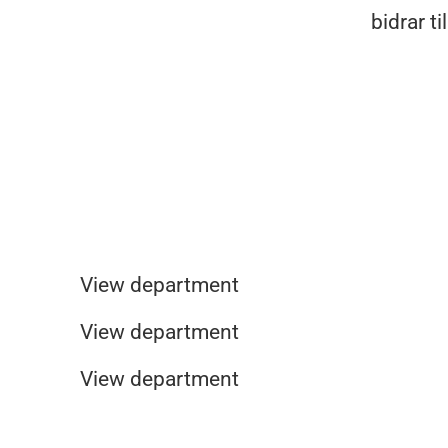
bidrar t
Ledige stillinger i våre Musti-buti
Musti Spa og Velvære
View department
Ledige stillinger på Musti sitt h
View department
View department