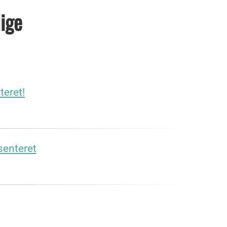
dige
teret!
senteret