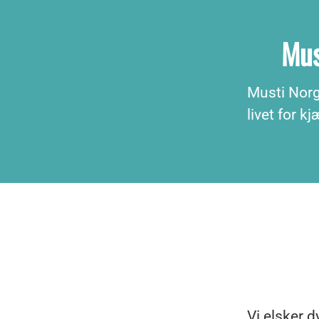
Mus
Musti Norge
livet for 
Vi elsker d