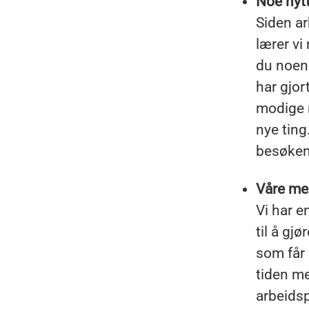
Noe nyt
Siden ar
lærer vi
du noen
har gjor
modige n
nye ting
besøken
Våre med
Vi har e
til å gj
som får 
tiden me
arbeids