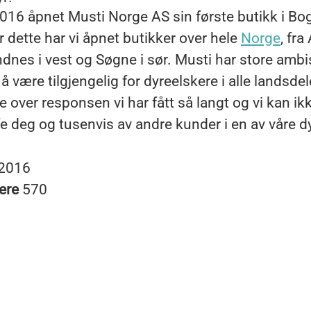
2016 åpnet Musti Norge AS sin første butikk i Bo
er dette har vi åpnet butikker over hele
Norge
, fra 
ndnes i vest og Søgne i sør. Musti har store amb
 å være tilgjengelig for dyreelskere i alle landsdele
e over responsen vi har fått så langt og vi kan ik
fe deg og tusenvis av andre kunder i en av våre d
2016
ere
570