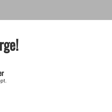
rge!
er
pt.