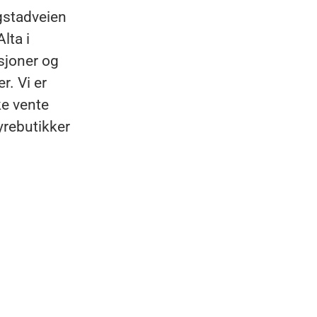
gstadveien
Alta i
isjoner og
r. Vi er
ke vente
yrebutikker