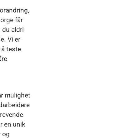
forandring,
orge får
du aldri
e. Vi er
 å teste
åre
ar mulighet
edarbeidere
 krevende
ar en unik
r og