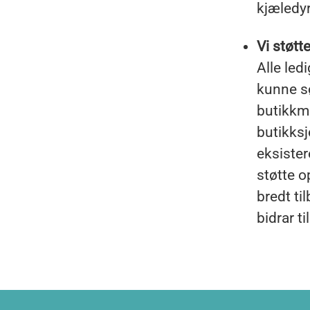
kjæledyr
Vi støtt
Alle led
kunne s
butikkme
butikksj
eksister
støtte o
bredt t
bidrar t