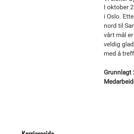
I oktober 
i Oslo. Ett
nord til Sa
vårt mål er
veldig glad
med å tref
Grunnlagt
Medarbeid
Karriereside