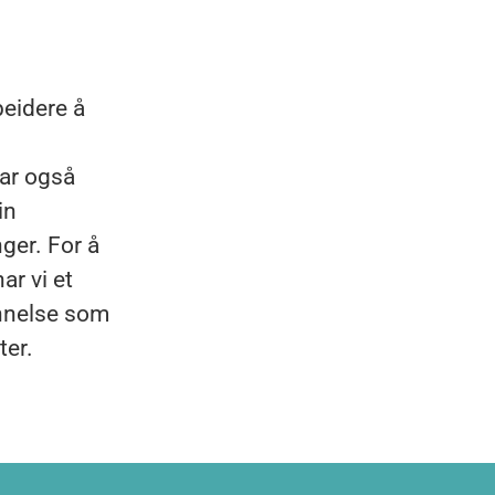
beidere å
har også
in
nger. For å
ar vi et
annelse som
ter.