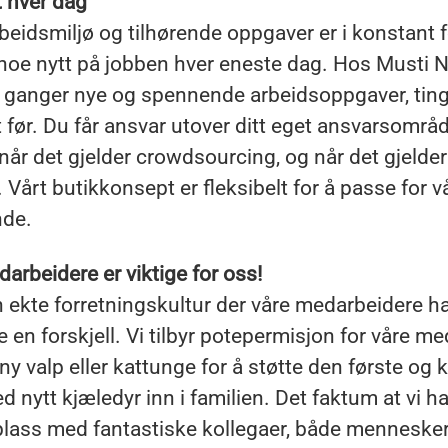
t hver dag
beidsmiljø og tilhørende oppgaver er i konstant 
 noe nytt på jobben hver eneste dag. Hos Musti N
 ganger nye og spennende arbeidsoppgaver, ting 
t før. Du får ansvar utover ditt eget ansvarsområd
år det gjelder crowdsourcing, og når det gjelder
. Vårt butikkonsept er fleksibelt for å passe for v
de.
arbeidere er viktige for oss!
n ekte forretningskultur der våre medarbeidere h
øre en forskjell. Vi tilbyr potepermisjon for våre m
ny valp eller kattunge for å støtte den første og
d nytt kjæledyr inn i familien. Det faktum at vi h
plass med fantastiske kollegaer, både menneske