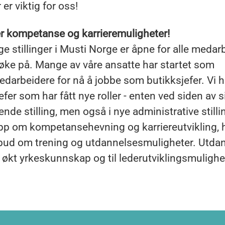
 er viktig for oss!
er kompetanse og karrieremuligheter!
ige stillinger i Musti Norge er åpne for alle medar
øke på. Mange av våre ansatte har startet som
darbeidere for nå å jobbe som butikksjefer. Vi 
efer som har fått nye roller - enten ved siden av s
ende stilling, men også i nye administrative stilli
pp om kompetansehevning og karriereutvikling, h
ilbud om trening og utdannelsesmuligheter. Utd
il økt yrkeskunnskap og til lederutviklingsmulighe