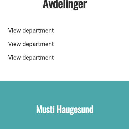
Avdelinger
Ledige stillinger i våre Musti-
butikker
Musti Spa og Velvære
Ledige stillinger på Musti sitt
View department
hovedkontor
View department
View department
Musti Haugesund