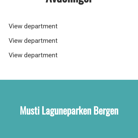
butikker
Musti Spa og Velvære
Ledige stillinger på Musti sitt
View department
hovedkontor
View department
View department
Musti Laguneparken Bergen