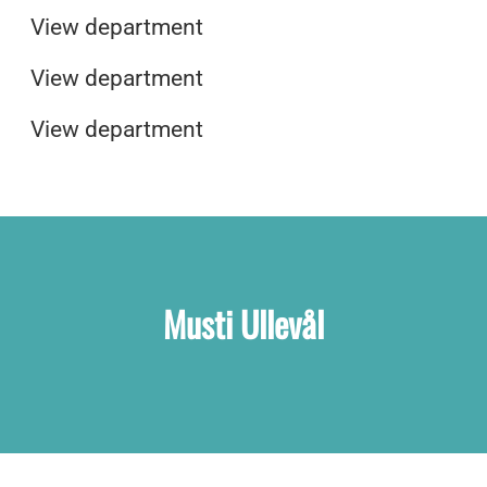
Musti Spa og Velvære
Ledige stillinger på Musti sitt
View department
hovedkontor
View department
View department
Musti Ullevål