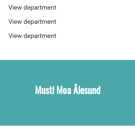
Musti Spa og Velvære
Ledige stillinger på Musti sitt
View department
hovedkontor
View department
View department
Musti Moa Ålesund